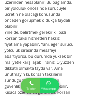
üzerinden hesaplanır. Bu bağlamda, 
bir yolculuk öncesinde sürücüyle 
ücretin ne olacağı konusunda 
önceden görüşmek oldukça faydalı 
olabilir.
Yine de, belirtmek gerekir ki, bazı 
korsan taksi hizmetleri haksız 
fiyatlama yapabilir. Yani, eğer sürücü, 
yolculuk sırasında mesafeyi 
abartıyorsa, bu durumda yüksek bir 
maliyetle karşılaşabilirsiniz. O yüzden 
dikkatli olmakta fayda var. Ama 
unutmayın ki, korsan taksilerin 
sunduğu fiyat avantajı, bazen 
güvenlik riskleri ile dengelenebilir.
Telefon
WhatsApp
Kısaca özetlemek gerekirse, korsan 
taksi seçiminde dikkat edilmesi 
gereken noktalar var. Ücret 
hesaplamasını doğru yapabilmek için 