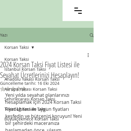
Yazı
Korsan Taksi
Korsan Taksi
2024 Korsan Taksi Fiyat Listesi ile
İstanbul Korsan Taksi
Seyahat Ücretlerinizi Hesaplayın!
Anadolu Yakası Korsan Taksi
Güncelleme tarihi:
16 Eki 2024
5 üzerinden NaN yıldız
Avrupa Yakası Korsan Taksi
Yeni yılda seyahat planlarınızı 
Şehirlerarası Korsan Taksi
hesaplamak için 2024 Korsan Taksi 
Fiyat Listesi ile uygun fiyatları 
Tekirdağ Korsan Taksi
keşfedin ve bütçenizi koruyun! Yeni 
Büyükçekmece Korsan Taksi
bir şehirdeki maceranıza 
başlamadan önce, ulaşım 