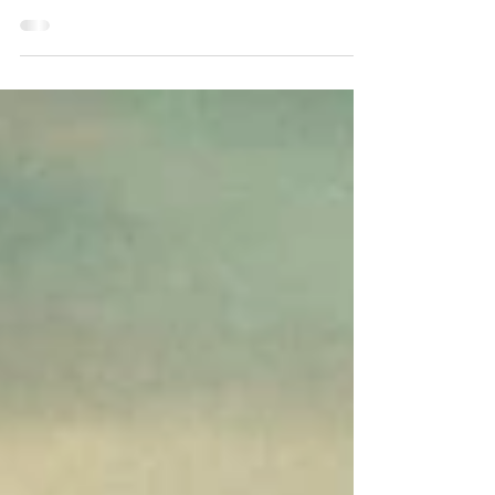
Celaliye Korsan Taksi , İstanbul’un huzur
dolu sahil semti Büyükçekmece'de, her
türlü ulaşım ihtiyacınıza uygun çözümler
sunan bir ulaşım...