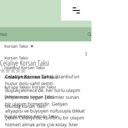
Yazı
Korsan Taksi
Korsan Taksi
Celaliye Korsan Taksi
İstanbul Korsan Taksi
5 üzerinden NaN yıldız
Celaliye Korsan Taksi
, İstanbul’un 
Anadolu Yakası Korsan Taksi
huzur dolu sahil semti 
Avrupa Yakası Korsan Taksi
Büyükçekmece'de, her türlü ulaşım 
Şehirlerarası Korsan Taksi
ihtiyacınıza uygun çözümler sunan 
bir ulaşım hizmetidir. Gelişen 
Tekirdağ Korsan Taksi
altyapısı ve büyüyen nüfusuyla dikkat 
Büyükçekmece Korsan Taksi
çeken Celaliye’de, konforlu bir ulaşım 
hizmeti almak artık çok kolay. İster 