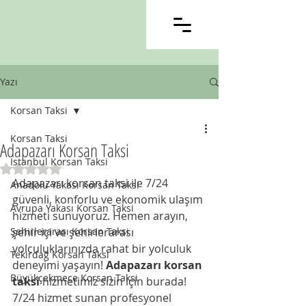
Yazı
Korsan Taksi
Korsan Taksi
Adapazarı Korsan Taksi
İstanbul Korsan Taksi
5 üzerinden NaN yıldız
Adapazarı korsan taksi ile 7/24 
Anadolu Yakası Korsan Taksi
güvenli, konforlu ve ekonomik ulaşım 
Avrupa Yakası Korsan Taksi
hizmeti sunuyoruz. Hemen arayın, 
Şehirlerarası Korsan Taksi
şehir içi ve şehirlerarası 
yolculuklarınızda rahat bir yolculuk 
Tekirdağ Korsan Taksi
deneyimi yaşayın! 
Adapazarı korsan 
Büyükçekmece Korsan Taksi
taksi
 hizmetimiz sizin için burada! 
7/24 hizmet sunan profesyonel 