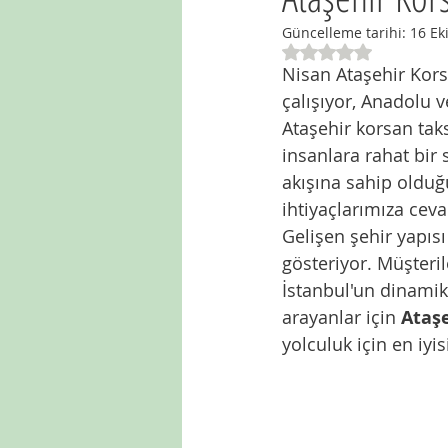
Güncelleme tarihi:
16 Ek
5 üzerinden NaN y
Nisan Ataşehir Kors
çalışıyor, Anadolu v
Ataşehir korsan taks
insanlara rahat bir 
akışına sahip olduğu
ihtiyaçlarımıza ceva
Gelişen şehir yapısı
gösteriyor. Müşteril
İstanbul'un dinami
arayanlar için 
Ataşe
yolculuk için en iyis