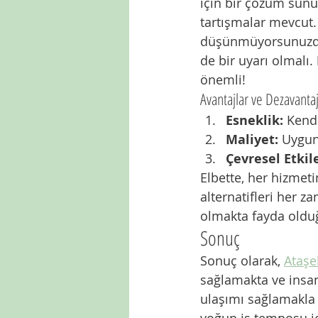
için bir çözüm sunu
tartışmalar mevcut.
düşünmüyorsunuzdur
de bir uyarı olmalı. 
önemli!
Avantajlar ve Dezavantaj
Esneklik:
 Kendi
Maliyet:
 Uygun
Çevresel Etkile
Elbette, her hizmeti
alternatifleri her z
olmakta fayda oldu
Sonuç
Sonuç olarak, 
Ataşe
sağlamakta ve insan
ulaşımı sağlamakla 
yoğun iş temposu içi