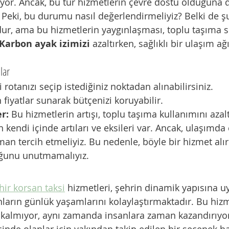
yor. Ancak, bu tür hizmetlerin çevre dostu olduğuna da
 Peki, bu durumu nasıl değerlendirmeliyiz? Belki de ş
, ama bu hizmetlerin yaygınlaşması, toplu taşıma sis
Karbon ayak izimizi
 azaltırken, sağlıklı bir ulaşım a
lar
 rotanızı seçip istediğiniz noktadan alınabilirsiniz.
 fiyatlar sunarak bütçenizi koruyabilir.
r:
 Bu hizmetlerin artışı, toplu taşıma kullanımını azalt
n kendi içinde artıları ve eksileri var. Ancak, ulaşımda
aman tercih etmeliyiz. Bu nedenle, böyle bir hizmet alır
ğunu unutmamalıyız.
hir korsan taksi
 hizmetleri, şehrin dinamik yapısına 
ların günlük yaşamlarını kolaylaştırmaktadır. Bu hizme
kalmıyor, aynı zamanda insanlara zaman kazandırıyor.
nde olanlar için yakından takip edilen bir seçenek hal