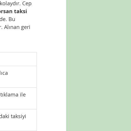
kolaydır. Cep 
rsan taksi 
de. Bu 
 Alınan geri 
ıca 
ıklama ile 
aki taksiyi 