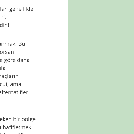
ar, genellikle 
ni, 
din!
lanmak. Bu 
korsan 
re göre daha 
la 
raçlarını 
vcut, ama 
lternatifler 
çeken bir bölge 
u hafifletmek 