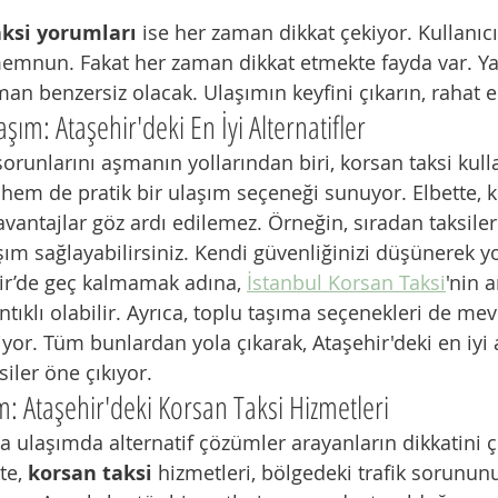
aksi yorumları
 ise her zaman dikkat çekiyor. Kullanıcıl
emnun. Fakat her zaman dikkat etmekte fayda var. Ya
an benzersiz olacak. Ulaşımın keyfini çıkarın, rahat e
şım: Ataşehir'deki En İyi Alternatifler
sorunlarını aşmanın yollarından biri, korsan taksi kul
ı hem de pratik bir ulaşım seçeneği sunuyor. Elbette, 
avantajlar göz ardı edilemez. Örneğin, sıradan taksile
şım sağlayabilirsiniz. Kendi güvenliğinizi düşünerek yo
hir’de geç kalmamak adına, 
İstanbul Korsan Taksi
'nin a
ıklı olabilir. Ayrıca, toplu taşıma seçenekleri de me
yor. Tüm bunlardan yola çıkarak, Ataşehir'deki en iyi a
iler öne çıkıyor.
: Ataşehir'deki Korsan Taksi Hizmetleri
da ulaşımda alternatif çözümler arayanların dikkatini 
te, 
korsan taksi
 hizmetleri, bölgedeki trafik sorunun