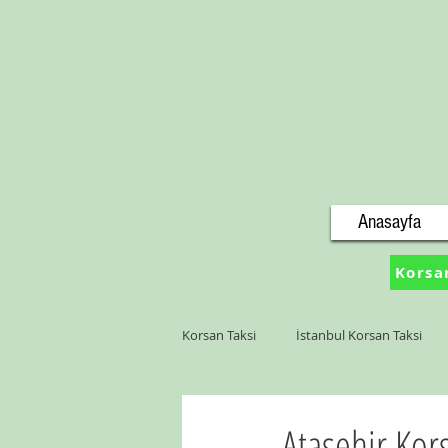
Anasayfa
Korsa
Korsan Taksi
İstanbul Korsan Taksi
Tekirdağ Korsan Taksi
Büyükçek
Ataşehir Kor