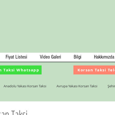
Fiyat Listesi
Video Galeri
Bilgi
Hakkımızda
n Taksi Whatsapp
Korsan Taksi Te
Anadolu Yakası Korsan Taksi
Avrupa Yakası Korsan Taksi
Şehir
mece Korsan Taksi
san Taksi