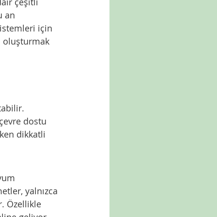
ir çeşitli 
u an 
temleri için 
ğı oluşturmak 
abilir.
 çevre dostu 
ken dikkatli 
uyum 
tler, yalnızca 
 Özellikle 
ine geliyor. 