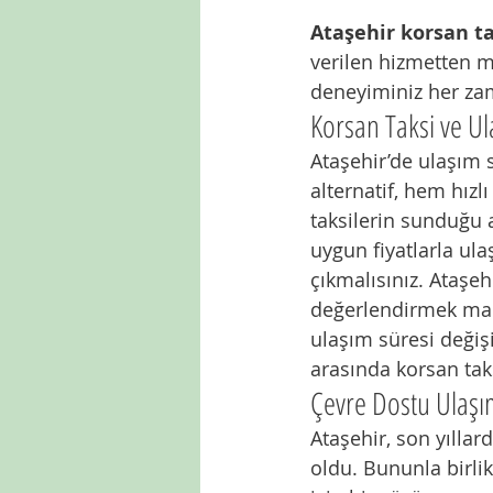
Ataşehir korsan t
verilen hizmetten m
deneyiminiz her zam
Korsan Taksi ve Ula
Ataşehir’de ulaşım 
alternatif, hem hızl
taksilerin sunduğu 
uygun fiyatlarla ula
çıkmalısınız. Ataşe
değerlendirmek mant
ulaşım süresi değişi
arasında korsan taks
Çevre Dostu Ulaşım
Ataşehir, son yıllar
oldu. Bununla birlik