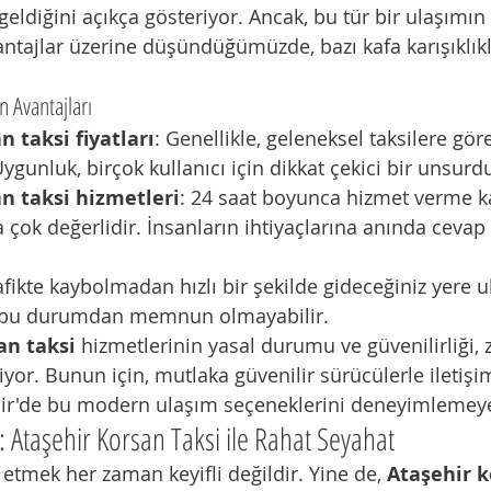
geldiğini açıkça gösteriyor. Ancak, bu tür bir ulaşımı
antajlar üzerine düşündüğümüzde, bazı kafa karışıklıkl
n Avantajları
n taksi fiyatları
: Genellikle, geleneksel taksilere gö
Uygunluk, birçok kullanıcı için dikkat çekici bir unsurd
n taksi hizmetleri
: 24 saat boyunca hizmet verme ka
 çok değerlidir. İnsanların ihtiyaçlarına anında cevap 
afikte kaybolmadan hızlı bir şekilde gideceğiniz yere ul
i bu durumdan memnun olmayabilir.
an taksi
 hizmetlerinin yasal durumu ve güvenilirliği
or. Bunun için, mutlaka güvenilir sürücülerle iletişim
hir'de bu modern ulaşım seçeneklerini deneyimlemeye
: Ataşehir Korsan Taksi ile Rahat Seyahat
etmek her zaman keyifli değildir. Yine de, 
Ataşehir k