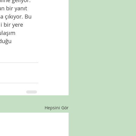
n bir yanıt 
a çıkıyor. Bu 
 bir yere 
ulaşım 
nduğu 
Hepsini Gör