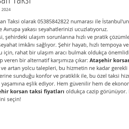
i 2024
ıldız
an Taksi olarak 05385842822 numarası ile İstanbul'un
e Avrupa yakası seyahatlerinizi ucuzlatıyoruz.
i, şehirdeki ulaşım sorunlarına hızlı ve pratik çözüml
seyahat imkânı sağlıyor. Şehir hayatı, hızlı tempoya ve
 için, rahat bir ulaşım aracı bulmak oldukça önemlidir
p veren bir alternatif karşımıza çıkar: 
Ataşehir korsa
 ve artan yolcu talepleri, bu hizmetin ne kadar gerekl
erine sunduğu konfor ve pratiklik ile, bu özel taksi hiz
k yaşamına eşlik ediyor. Hem güvenilir hem de ekono
hir korsan taksi fiyatları
 oldukça cazip görünüyor. 
ini seçin!