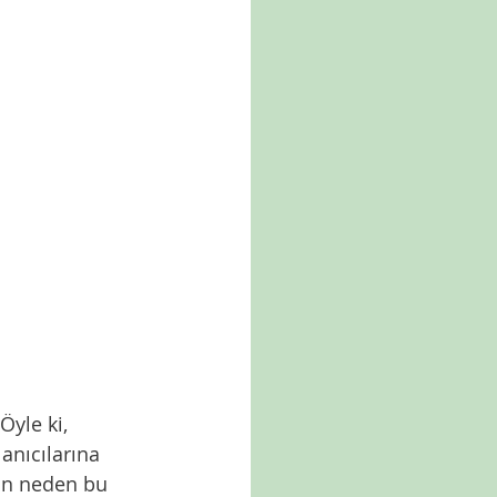
yle ki, 
anıcılarına 
in neden bu 