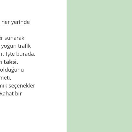
 her yerinde 
er sunarak 
 yoğun trafik 
. İşte burada, 
n taksi
. 
i olduğunu 
meti, 
mik seçenekler 
Rahat bir 