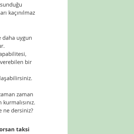
n sunduğu 
arı kaçınılmaz 
re daha uygun 
ur.
pabilitesi, 
verebilen bir 
aşabilirsiniz. 
, zaman zaman 
 kurmalısınız. 
 ne dersiniz?
orsan taksi