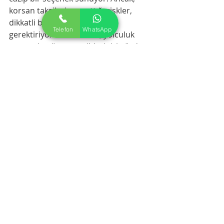
korsan taksilerin yarattığı riskler, 
dikkatli bir değerlendirme 
Telefon
WhatsApp
gerektiriyor. Bu nedenle, yolculuk 
yapmadan önce tercihlerinizi gözden 
geçirmeniz ve bu konuda bilinçli 
olmanız oldukça önemli. Sağlıklı ve 
güvenli yolculuklar dileriz!
Bakırköy Korsan Taksileri ile Lüks 
Seyahat Yöntemleri
İstanbul'un büyüleyici güzelliklerini 
keşfetmek için lüks bir seyahat 
deneyimi arayışında olanlar için, 
Bakırköy korsan taksileri
 ilginç bir 
alternatif sunuyor. Bu taksiler, 
genellikle şehrin kalabalık ve 
karmaşık trafiğinde hızlı bir çözüm 
arayan insanlar tarafından tercih 