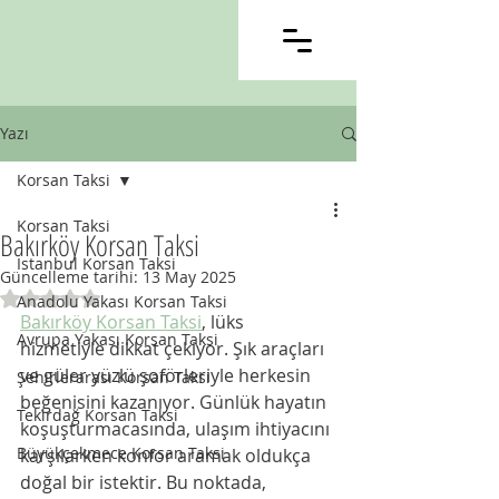
Yazı
Korsan Taksi
Korsan Taksi
Bakırköy Korsan Taksi
İstanbul Korsan Taksi
Güncelleme tarihi:
13 May 2025
5 üzerinden NaN yıldız
Anadolu Yakası Korsan Taksi
Bakırköy Korsan Taksi
, lüks 
Avrupa Yakası Korsan Taksi
hizmetiyle dikkat çekiyor. Şık araçları 
ve güler yüzlü şoförleriyle herkesin 
Şehirlerarası Korsan Taksi
beğenisini kazanıyor. Günlük hayatın 
Tekirdağ Korsan Taksi
koşuşturmacasında, ulaşım ihtiyacını 
Büyükçekmece Korsan Taksi
karşılarken konfor aramak oldukça 
doğal bir istektir. Bu noktada, 