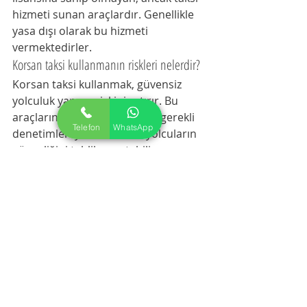
hizmeti sunan araçlardır. Genellikle 
yasa dışı olarak bu hizmeti 
vermektedirler.
Korsan taksi kullanmanın riskleri nelerdir?
Korsan taksi kullanmak, güvensiz 
yolculuk yapma riskini artırır. Bu 
araçların sigortası, lisansı ve gerekli 
Telefon
WhatsApp
denetimleri yoktur, bu da yolcuların 
güvenliğini tehlikeye atabilir.
Güngören'de korsan taksiye nasıl 
ulaşabilirim?
Güngören'de korsan taksiler 
genellikle sokaklarda dolaşır. Ancak, 
bu araçlarla seyahat etmeden önce 
dikkatli olmalı ve güvenilir bir taksi 
hizmeti tercih etmelisiniz.
Korsan taksi ile seyahat edenler yasal 
olarak ne gibi sorunlarla karşılaşabilir?