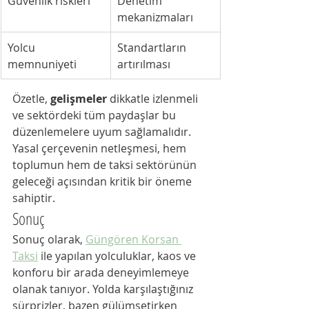
Güvenlik riskleri
Denetim 
mekanizmaları
Yolcu 
Standartların 
memnuniyeti
artırılması
Özetle, 
gelişmeler
 dikkatle izlenmeli 
ve sektördeki tüm paydaşlar bu 
düzenlemelere uyum sağlamalıdır. 
Yasal çerçevenin netleşmesi, hem 
toplumun hem de taksi sektörünün 
geleceği açısından kritik bir öneme 
sahiptir.
Sonuç
Sonuç olarak, 
Güngören Korsan 
Taksi
 ile yapılan yolculuklar, kaos ve 
konforu bir arada deneyimlemeye 
olanak tanıyor. Yolda karşılaştığınız 
sürprizler, bazen gülümsetirken 