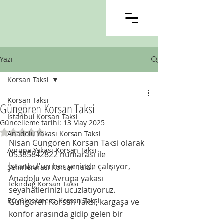
Yazı
Korsan Taksi
Korsan Taksi
Güngören Korsan Taksi
İstanbul Korsan Taksi
Güncelleme tarihi:
13 May 2025
5 üzerinden NaN yıldız
Anadolu Yakası Korsan Taksi
Nisan Güngören Korsan Taksi olarak 
Avrupa Yakası Korsan Taksi
05385842822 numarası ile 
İstanbul'un her yerinde çalışıyor, 
Şehirlerarası Korsan Taksi
Anadolu ve Avrupa yakası 
Tekirdağ Korsan Taksi
seyahatlerinizi ucuzlatıyoruz.
Büyükçekmece Korsan Taksi
Güngören Korsan Taksi, kargaşa ve 
konfor arasında gidip gelen bir 