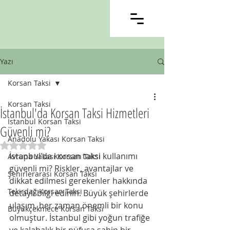
Yazı
Korsan Taksi
Korsan Taksi
İstanbul'da Korsan Taksi Hizmetleri
İstanbul Korsan Taksi
Güvenli mi?
Anadolu Yakası Korsan Taksi
5 üzerinden NaN yıldız
İstanbul'da korsan taksi kullanımı 
Avrupa Yakası Korsan Taksi
güvenli mi? Riskler, avantajlar ve 
Şehirlerarası Korsan Taksi
dikkat edilmesi gerekenler hakkında 
Tekirdağ Korsan Taksi
detaylı bilgi edinin. Büyük şehirlerde 
ulaşım, her zaman önemli bir konu 
Büyükçekmece Korsan Taksi
olmuştur. İstanbul gibi yoğun trafiğe 