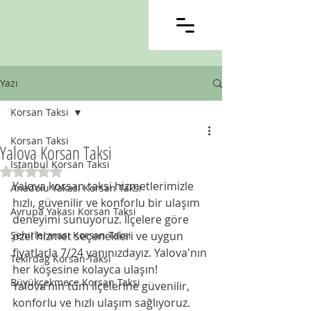
Yazı
Korsan Taksi
Korsan Taksi
Yalova Korsan Taksi
İstanbul Korsan Taksi
5 üzerinden NaN yıldız
Yalova korsan taksi hizmetlerimizle 
Anadolu Yakası Korsan Taksi
hızlı, güvenilir ve konforlu bir ulaşım 
Avrupa Yakası Korsan Taksi
deneyimi sunuyoruz. İlçelere göre 
Şehirlerarası Korsan Taksi
özel hizmet seçenekleri ve uygun 
fiyatlarla 7/24 yanınızdayız. Yalova'nın 
Tekirdağ Korsan Taksi
her köşesine kolayca ulaşın! 
Büyükçekmece Korsan Taksi
Yalova’nın tüm ilçelerine güvenilir, 
konforlu ve hızlı ulaşım sağlıyoruz. 